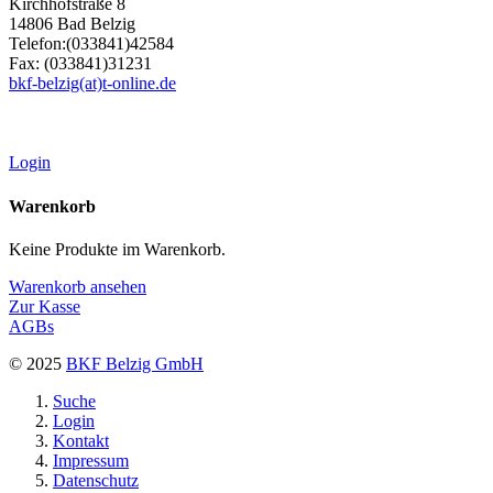
Kirchhofstraße 8
14806 Bad Belzig
Telefon:(033841)42584
Fax: (033841)31231
bkf-belzig(at)t-online.de
Login
Warenkorb
Keine Produkte im Warenkorb.
Warenkorb ansehen
Zur Kasse
AGBs
© 2025
BKF Belzig GmbH
Suche
Login
Kontakt
Impressum
Datenschutz