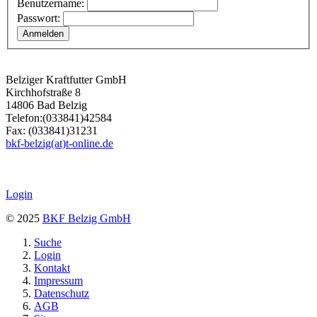
Benutzername:
Passwort:
Belziger Kraftfutter GmbH
Kirchhofstraße 8
14806 Bad Belzig
Telefon:(033841)42584
Fax: (033841)31231
bkf-belzig(at)t-online.de
Login
© 2025
BKF Belzig GmbH
Suche
Login
Kontakt
Impressum
Datenschutz
AGB